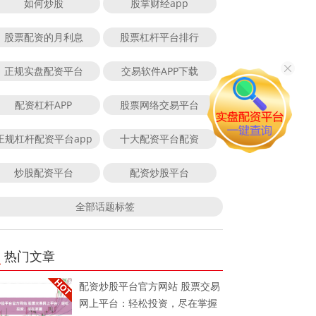
如何炒股
股掌财经app
股票配资的月利息
股票杠杆平台排行
正规实盘配资平台
交易软件APP下载
配资杠杆APP
股票网络交易平台
正规杠杆配资平台app
十大配资平台配资
炒股配资平台
配资炒股平台
全部话题标签
热门文章
配资炒股平台官方网站 股票交易
网上平台：轻松投资，尽在掌握