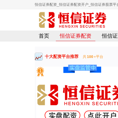
恒信证券配资_恒信证券配资开户_恒信证券股票平
首页
恒信证券配资
恒信证
十大配资平台推荐
共
100
+平台