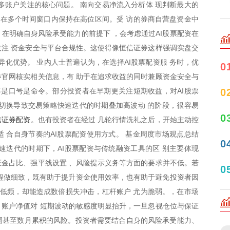
多账户关注的核心问题。 南向交易净流入分析体 现判断最大的
索量在多个时间窗口内保持在高位区间。受 访的券商自营盘资金中
在明确自身风险承受能力的前提下 ，会考虑通过AI股票配资在
注 资金安全与平台合规性。这使得像恒信证券这样强调实盘交
异化优势。 业内人士普遍认为，在选择AI股票配资服 务时，优
0
官网核实相关信息，有 助于在追求收益的同时兼顾资金安全与
0
不是口号是命令。部分投资者在早期更关注短期收益，对AI股票
切换导致交易策略快速迭代的时期叠加高波动 的阶段，很容易
0
信证券配资
。也有投资者在经过 几轮行情洗礼之后，开始主动控
 合自身节奏的AI股票配资使用方式。 基金周度市场观点总结
0
速迭代的时期下，AI股票配资与传统融资工具的区 别主要体现
金占比、强平线设置 、风险提示义务等方面的要求并不低。若
0
流程做细致，既有助于提升资金使用效率，也有助于避免投资者因
然低频，却能造成数倍损失冲击，杠杆账户 尤为脆弱。，在市场
账户净值对 短期波动的敏感度明显抬升，一旦忽视仓位与保证
数周甚至数月累积的风险。投资者需要结合自身的风险承受能力、