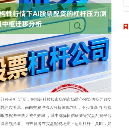
枢迁移分析 近期，在国际科技股市场的市场重心频繁切换导致交
的话题再度升温。南向交易净流入分析体现判断，不少券商自 营盘
I股票配资来放大资金效率 ，其中选择恒信证券等实盘配资平台
险管理视角看，当投资者在实盘配资场景下运用杠杆工具时，如