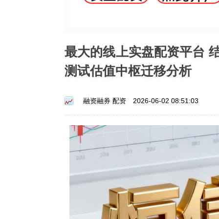
最大的线上实盘配资平台 
测试估值中枢迁移分析
融资融券 配资
2026-06-02 08:51:03