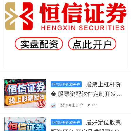
股票上杠杆资
恒信证券配资开户
金 股票资配软件定制开发服
务
配资网上开户
133
最好定位股票
恒信证券配资开户