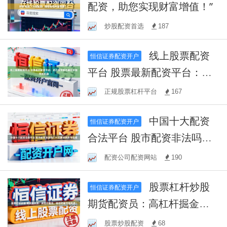
配资，助您实现财富增值！”
炒股配资首选
187
线上股票配资
恒信证券配资开户
平台 股票最新配资平台：助
力投资者把握蛇年股市新机
正规股票杠杆平台
167
遇
中国十大配资
恒信证券配资开户
合法平台 股市配资非法吗？
一文解读风险与合规
配资公司配资网站
190
股票杠杆炒股
恒信证券配资开户
期货配资员：高杠杆掘金，
助您把握市场机遇！
股票炒股配资
68