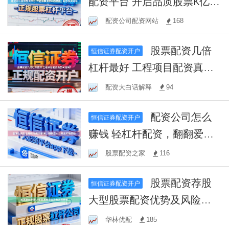
配资平台 开启品质股票K亿配
资，助您投资成功
配资公司配资网站
168
股票配资几倍
恒信证券配资开户
杠杆最好 工程项目配资真的
可信吗？
配资大白话解释
94
配资公司怎么
恒信证券配资开户
赚钱 轻杠杆配资，翻翻爱
心，关注风险防控
股票配资之家
116
股票配资荐股
恒信证券配资开户
大型股票配资优势及风险分
析
华林优配
185