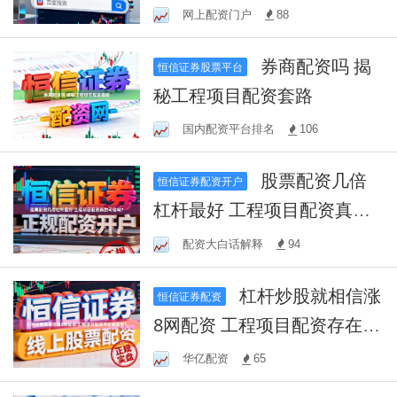
轻松炒股
网上配资门户
88
券商配资吗 揭
恒信证券股票平台
秘工程项目配资套路
国内配资平台排名
106
股票配资几倍
恒信证券配资开户
杠杆最好 工程项目配资真的
可信吗？
配资大白话解释
94
杠杆炒股就相信涨
恒信证券配资
8网配资 工程项目配资存在套
路吗？
华亿配资
65