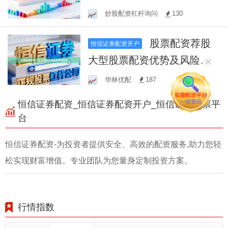
站，为您提供专业配资服
炒股配资杠杆询问
130
务」
股票配资荐股
恒信证券配资开户
大型股票配资优势及风险分
析
华林优配
187
恒信证券配资_恒信证券配资开户_恒信证券股票平
台
恒信证券配资-为投资者提供安全、高效的配资服务,助力您轻
松实现财富增值。专业团队为您量身定制投资方案。
行情指数