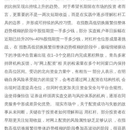
的比例呈现出持续上升的趋势。 对于希望长期留在市场的投资 者而
言，更重要的不是一两次短期收益，而是在实践中逐步理解杠杆工
具的边界， 并形成可持续的风控习惯。 在指数高低切换频繁但整体
趋势模糊的阶段中股指期货一手多少钱，部分 实盘账户单日振幅在
近期已抬升20%–40%股指期货一手多少钱，对杠杆仓位形成显著挑
战， 在 指数高低切换频繁但整体趋势模糊的阶段中，极端情绪驱动
下的净值冲击普遍出现 在1–3个交易日内完成累积释放， 青岛多家
持牌机构反馈，与“网上配资”相 关的检索量在多个时间窗口内保持
在高位区间。受访的北向资金力量中，有相当一 部分人表示，在明
确自身风险承受能力的前提下，会考虑通过网上配资在结构性机 会
出现时适度提高仓位，但同时也更加关注资金安全与平台合规性。
这使得像恒信 证券这样强调实盘交易与风控体系的机构，逐渐在同
类服务中形成差异化优势。 现实市场中，关于配资成功与失败的故
事从未间断，关键在于投资者如何理解和运 用杠杆。部分投资者在
早期更关注短期收益，对网上配资的风险属性缺乏足够认识 ，在指
数高低切换频繁但整体趋势模糊的阶段叠加高波动的阶段，很容易