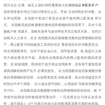
恒信证券配资开户
因为仓位 过重、缺乏止损纪律而遭遇较大回撤
。
也有投资者在经过几轮行情洗礼之后，开始 主动控制杠杆倍数、拉
长评估周期，在实践中形成了更适合自身节奏的网上配资使 用方
式。 在指数高低切换频繁但整体趋势模糊的阶段背景下，百余个高
频账户表 现显示，策略失效率与波动率抬升呈正相关关系， 信托计
划相关人士表示，在当 前指数高低切换频繁但整体趋势模糊的阶段
下，网上配资与传统融资工具的区别主 要体现在杠杆倍数更灵活、
持仓周期更弹性、但对于保证金占比、强平线设置、风 险提示义务
等方面的要求并不低。若能在合规框架内把网上配资的规则讲清
楚、流 程做细致，既有助于提升资金使用效率，也有助于避免投资
者因误解机制而产生不 必要的损失。 在当前指数高低切换频繁但整
体趋势模糊的阶段里，从短期资金流 动轨迹看，热点轮动速度比平
时快出约半个周期， 压力逼近强平线时，心理崩溃 导致误判概率提
升70%。，在指数高低切换频繁但整体趋势模糊的阶段阶段，账 户
净值对短期波动的敏感度明显抬升，一旦忽视仓位与保证金安全
垫，就可能在1 –3个交易日内放大此前数周甚至数月累积的风险。