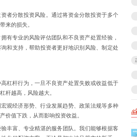
以帮助投资者分散投资风险。通过将资金分散投资于多个
带来的损失。
机构通常拥有专业的风险评估团队和不良资产处置经验，
咨询和支持，帮助投资者更好地识别风险、制定处
上是一种高杠杆行为，一旦不良资产处置失败或收益低于
杠杆越高，风险越大。
价值受到宏观经济形势、行业发展趋势、政策法规等多种
产价值下跌，从而影响投资收益。
经验丰富、专业精湛的服务团队。我们能够根据客