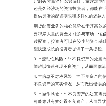
户的实际需求和投资偏好，量身定制
还是久经沙场的资深投资者，都能在
提供灵活的配资期限和多样化的还款方
期货配资业务的核心优势在于其高效
恒
要积累大量的资金才能参与市场，
过配资，投资者可以在较小的资金基
望快速成长的投资者提供了一条捷径。
3. **流动性风险：** 不良资产
能难以快速变现不良资产，从而面临流
4. **信息不对称风险：** 不良
不良资产的真实情况，从而做出错误的
5. **操作风险：** 不良资产的
可能难以有效处置不良资产，从而导致