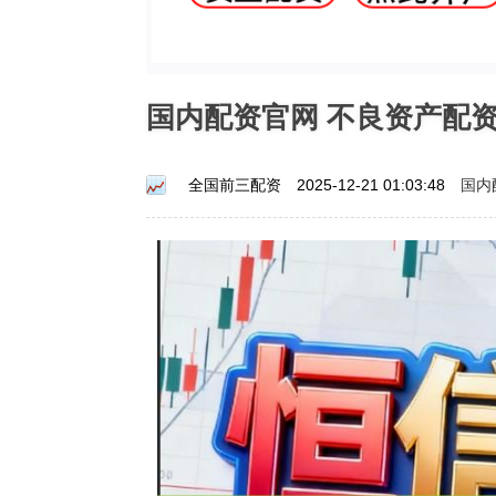
国内配资官网 不良资产配
国内
全国前三配资
2025-12-21 01:03:48