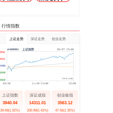
行情指数
上证走势
深证走势
创业走势
上证指数
深证成指
创业板指
3940.04
14311.01
3563.12
39.69
(1.02%)
200.89
(1.42%)
47.56
(1.35%)