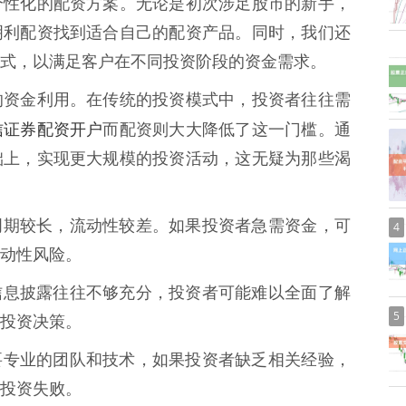
个性化的配资方案。无论是初次涉足股市的新手，
明利配资找到适合自己的配资产品。同时，我们还
式，以满足客户在不同投资阶段的资金需求。
的资金利用。在传统的投资模式中，投资者往往需
信证券配资开户
而配资则大大降低了这一门槛。通
础上，实现更大规模的投资活动，这无疑为那些渴
的处置周期较长，流动性较差。如果投资者急需资金，可
4
动性风险。
资产的信息披露往往不够充分，投资者可能难以全面了解
5
投资决策。
处置需要专业的团队和技术，如果投资者缺乏相关经验，
投资失败。