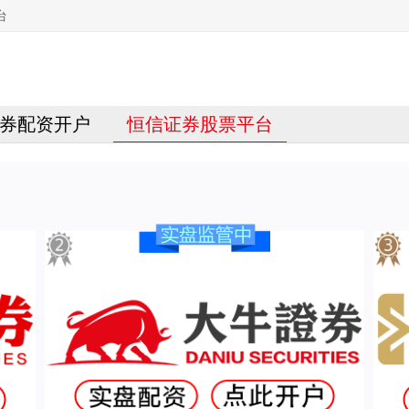
台
券配资开户
恒信证券股票平台