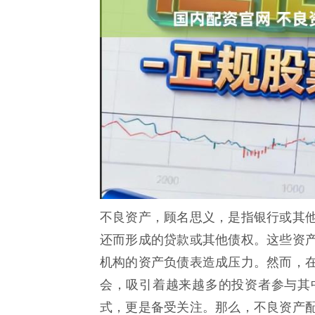
不良资产，顾名思义，是指银行或其
还而形成的贷款或其他债权。这些资
机构的资产负债表造成压力。然而，
会，吸引着越来越多的投资者参与其
式，更是备受关注。那么，不良资产