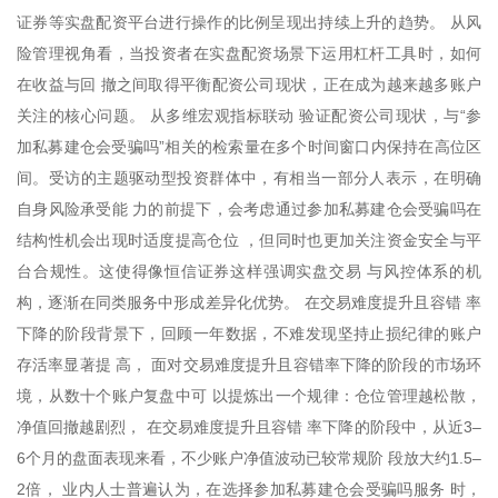
证券等实盘配资平台进行操作的比例呈现出持续上升的趋势。 从风
险管理视角看，当投资者在实盘配资场景下运用杠杆工具时，如何
在收益与回 撤之间取得平衡配资公司现状，正在成为越来越多账户
关注的核心问题。 从多维宏观指标联动 验证配资公司现状，与“参
加私募建仓会受骗吗”相关的检索量在多个时间窗口内保持在高位区
间。受访的主题驱动型投资群体中，有相当一部分人表示，在明确
自身风险承受能 力的前提下，会考虑通过参加私募建仓会受骗吗在
结构性机会出现时适度提高仓位 ，但同时也更加关注资金安全与平
台合规性。这使得像恒信证券这样强调实盘交易 与风控体系的机
构，逐渐在同类服务中形成差异化优势。 在交易难度提升且容错 率
下降的阶段背景下，回顾一年数据，不难发现坚持止损纪律的账户
存活率显著提 高， 面对交易难度提升且容错率下降的阶段的市场环
境，从数十个账户复盘中可 以提炼出一个规律：仓位管理越松散，
净值回撤越剧烈， 在交易难度提升且容错 率下降的阶段中，从近3–
6个月的盘面表现来看，不少账户净值波动已较常规阶 段放大约1.5–
2倍， 业内人士普遍认为，在选择参加私募建仓会受骗吗服务 时，