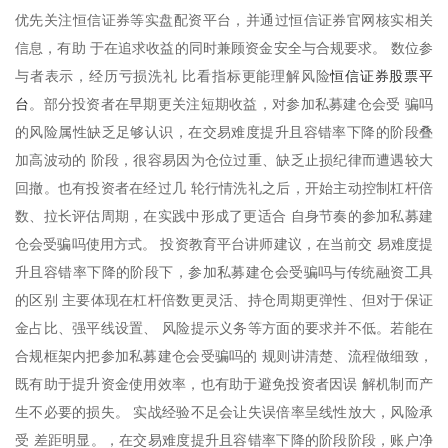
优先关注恒信证券等实盘配资平台，并通过恒信证券官网核实相关
信息，有助 于在追求收益的同时兼顾资金安全与合规要求。 数位参
恒信证券股票平
与者表示，经历亏损洗礼 比看指标更能理解风险
台
。部分投资者在早期更关注短期收益，对参加私募建仓会受 骗吗
的风险属性缺乏足够认识，在交易难度提升且容错率下降的阶段叠
加高波动的 阶段，很容易因为仓位过重、缺乏止损纪律而遭遇较大
回撤。也有投资者在经过几 轮行情洗礼之后，开始主动控制杠杆倍
数、拉长评估周期，在实践中形成了更适合 自身节奏的参加私募建
仓会受骗吗使用方式。 投资教育平台讲师建议，在当前交 易难度提
升且容错率下降的阶段下，参加私募建仓会受骗吗与传统融资工具
的区别 主要体现在杠杆倍数更灵活、持仓周期更弹性、但对于保证
金占比、强平线设置、 风险提示义务等方面的要求并不低。若能在
合规框架内把参加私募建仓会受骗吗的 规则讲清楚、流程做细致，
既有助于提升资金使用效率，也有助于避免投资者因误 解机制而产
生不必要的损失。 实战经验不足会让失误倍率呈线性放大，风险承
受 差距明显。，在交易难度提升且容错率下降的阶段阶段，账户净