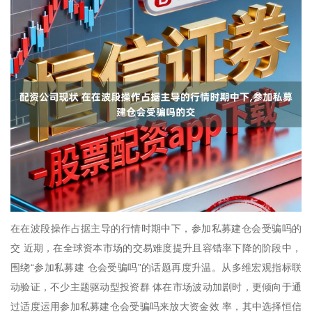
在在波段操作占据主导的行情时期中下，参加私募建仓会受骗吗的
交 近期，在全球资本市场的交易难度提升且容错率下降的阶段中，
围绕“参加私募建 仓会受骗吗”的话题再度升温。从多维宏观指标联
动验证，不少主题驱动型投资群 体在市场波动加剧时，更倾向于通
过适度运用参加私募建仓会受骗吗来放大资金效 率，其中选择恒信