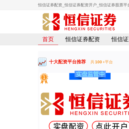
恒信证券配资_恒信证券配资开户_恒信证券股票平
首页
恒信证券配资
恒信证
十大配资平台推荐
共
100
+平台