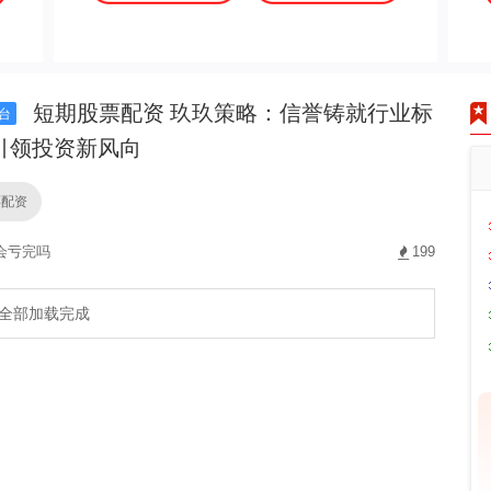
短期股票配资 玖玖策略：信誉铸就行业标
台
引领投资新风向
票配资
会亏完吗
199
全部加载完成