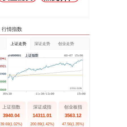
行情指数
上证走势
深证走势
创业走势
上证指数
深证成指
创业板指
3940.04
14311.01
3563.12
39.69
(1.02%)
200.89
(1.42%)
47.56
(1.35%)