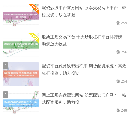
配资炒股平台官方网站 股票交易网上平台：轻
松投资，尽在掌握
259
股票正规交易平台 十大炒股杠杆平台排行榜：
助您放大收益！
256
4
配资平台跑路钱都出不来 期货配资系统：高效
杠杆投资，助力投资
254
5
网上正规实盘配资网站 股票配资门户网：一站
式配资服务，助力投
248