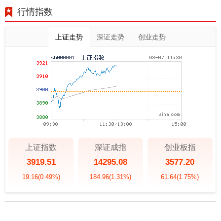
行情指数
上证走势
深证走势
创业走势
上证指数
深证成指
创业板指
3919.51
14295.08
3577.20
19.16
(0.49%)
184.96
(1.31%)
61.64
(1.75%)