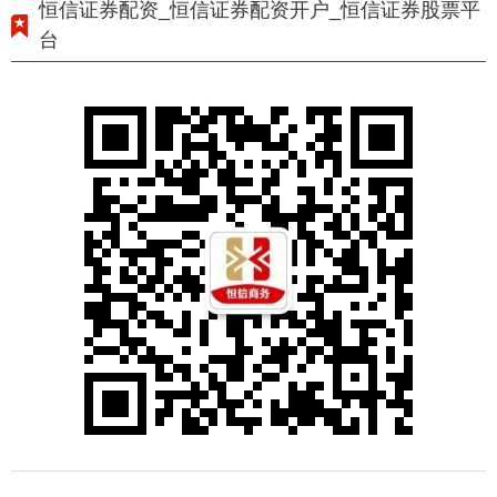
恒信证券配资_恒信证券配资开户_恒信证券股票平
台