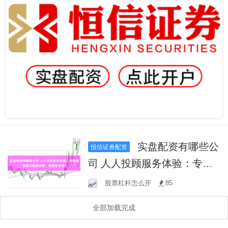
实盘配资有哪些公
恒信证券配资
司 人人投顾服务体验：专业
指导助力投资决策，究竟好
股票杠杆怎么开
85
不好？
全部加载完成