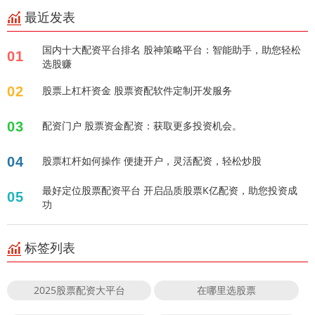
最近发表
国内十大配资平台排名 股神策略平台：智能助手，助您轻松
01
选股赚
02
股票上杠杆资金 股票资配软件定制开发服务
03
配资门户 股票资金配资：获取更多投资机会。
04
股票杠杆如何操作 便捷开户，灵活配资，轻松炒股
最好定位股票配资平台 开启品质股票K亿配资，助您投资成
05
功
标签列表
2025股票配资大平台
在哪里选股票