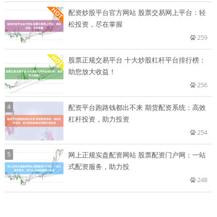
配资炒股平台官方网站 股票交易网上平台：轻
松投资，尽在掌握
259
股票正规交易平台 十大炒股杠杆平台排行榜：
助您放大收益！
256
4
配资平台跑路钱都出不来 期货配资系统：高效
杠杆投资，助力投资
254
5
网上正规实盘配资网站 股票配资门户网：一站
式配资服务，助力投
248