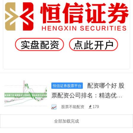
配资哪个好 股
恒信证券股票平台
票配资公司排名：精选优质
平台榜单
股票不能配资
179
全部加载完成